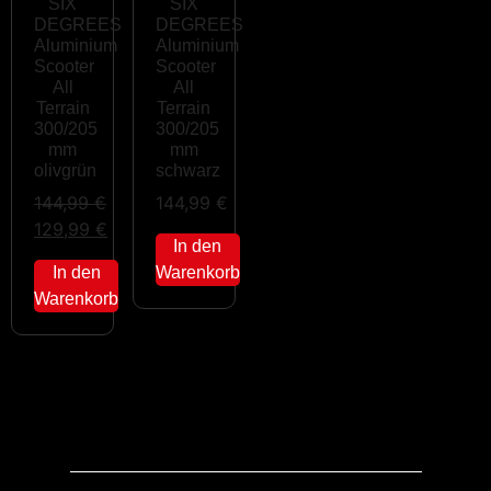
SIX
SIX
DEGREES
DEGREES
Aluminium
Aluminium
Scooter
Scooter
All
All
Terrain
Terrain
300/205
300/205
mm
mm
olivgrün
schwarz
144,99
€
144,99
€
129,99
€
In den
In den
Warenkorb
Warenkorb