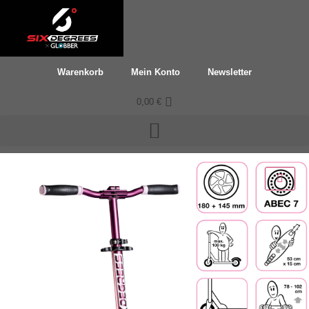
Zum
Inhalt
springen
Warenkorb
Mein Konto
Newsletter
0,00
€