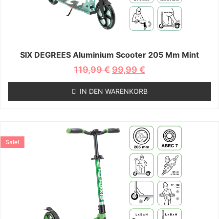
SIX DEGREES Aluminium Scooter 205 Mm Mint
Ursprünglicher
Aktueller
119,99
€
99,99
€
Preis
Preis
war:
ist:
IN DEN WARENKORB
119,99 €
99,99 €.
Sale!